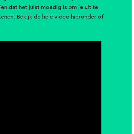
n dat het juist moedig is om je uit te
kenen. Bekijk de hele video hieronder of