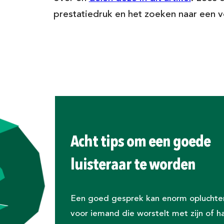
men met docenten
prestatiedruk en het zoeken naar een v
Daar
 we blijven doen.
 Laat je mailadres
Ja, stuur mij updates 
startpakket voor doc
nog eens kunnen
uwd naar jouw feedback
lees hier onze privacy
klas. Doe je mee?
Meld je aan!
Acht tips om een goede
> Ga verder zonder je
luisteraar te worden
Een goed gesprek kan enorm opluchte
voor iemand die worstelt met zijn of h