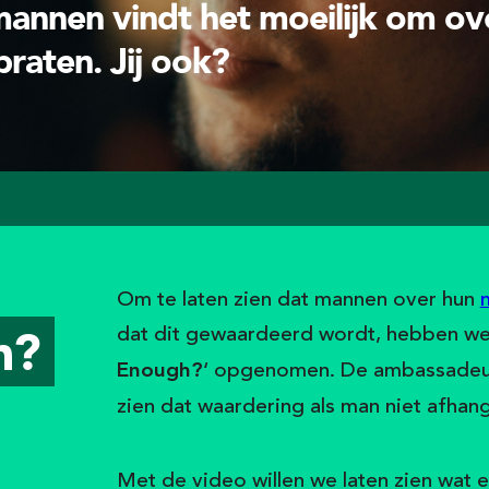
nnen vindt het moeilijk om ov
raten. Jij ook?
Om te laten zien dat mannen over hun
h
?
dat dit gewaardeerd wordt, hebben w
‘ opgenomen. De ambassadeurs
Enough?
zien dat waardering als man niet afhangt
Met de video willen we laten zien wat 