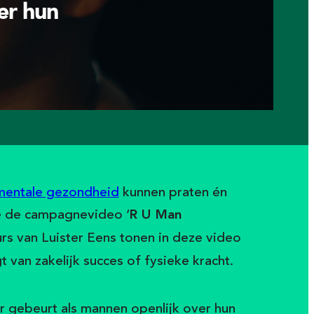
er hun
mentale gezondheid
kunnen praten én
e de campagnevideo ‘
R U Man
 van Luister Eens tonen in deze video
 van zakelijk succes of fysieke kracht.
er gebeurt als mannen openlijk over hun