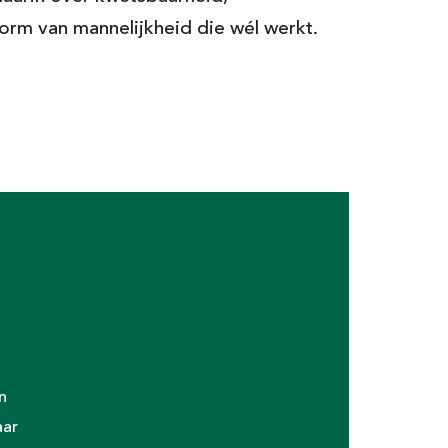
orm van mannelijkheid die wél werkt.
over Luister Eens en het
enten.
 verklaring
 aan te melden
n
aar