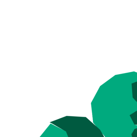
We hebben deze tools sa
ontwikkeld. En:
dit willen
hebben we jou voor nodig.
achter zodat we je later 
benaderen. We zijn benie
en jouw ervaringen in de 
Bedankt!