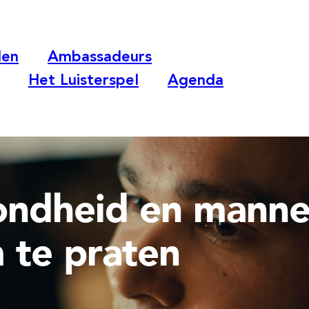
len
Ambassadeurs
Het Luisterspel
Agenda
ndheid en mannel
m te praten