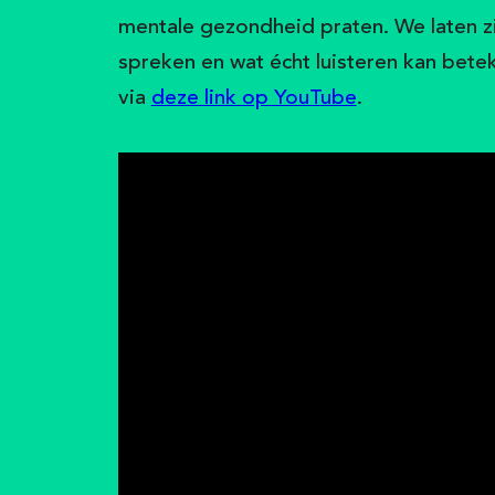
mentale gezondheid praten. We laten zie
spreken en wat écht luisteren kan bete
via
deze link op YouTube
.