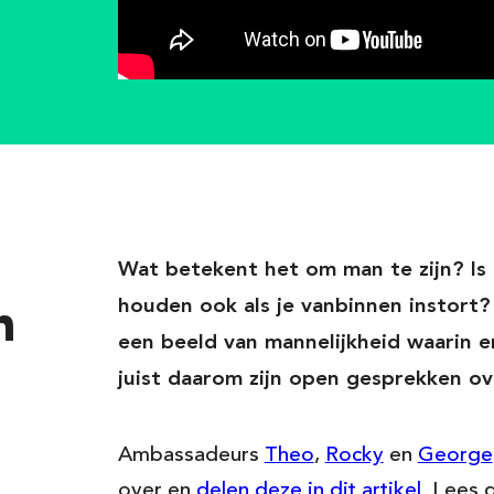
Voornaam*
Wat betekent het om man te zijn? Is 
p de
n
houden ook als je vanbinnen instort
een beeld van mannelijkheid waarin e
 jouw
Achternaam*
juist daarom zijn open gesprekken ov
E-mailadres*
Ambassadeurs
Theo
,
Rocky
en
George
over en
delen deze in dit artikel
. Lees 