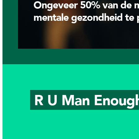
Ongeveer 50% van de ma
mentale gezondheid te p
R
U
M
a
n
E
n
o
u
g