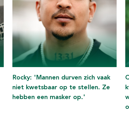
Rocky: 'Mannen durven zich vaak
C
niet kwetsbaar op te stellen. Ze
k
hebben een masker op.'
w
o