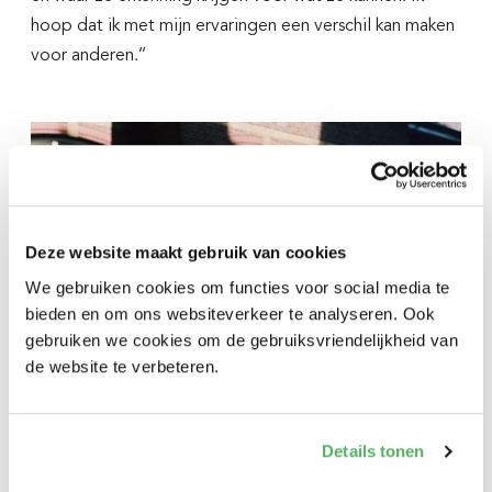
We hebben deze tools samen met docenten ontwikkeld.
hoop dat ik met mijn ervaringen een verschil kan maken
En:
Daar hebben we jou
dit willen we blijven doen.
voor anderen.’’
voor nodig. Laat je mailadres achter zodat we je later
nog eens kunnen benaderen. We zijn benieuwd naar
jouw feedback en jouw ervaringen in de klas. Doe je
mee?
Over
Bedankt!
Verhalen
Deze website maakt gebruik van cookies
Ambassadeurs
We gebruiken cookies om functies voor social media te
Voornaam*
bieden en om ons websiteverkeer te analyseren. Ook
Voor docenten
gebruiken we cookies om de gebruiksvriendelijkheid van
de website te verbeteren.
Het Luisterspel
Achternaam*
Fotografie: Lina Selg
Agenda
Details tonen
E-mailadres*