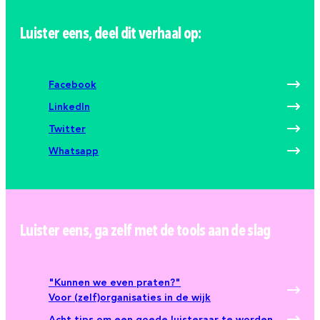
Luister eens, deel dit verhaal op:
Facebook
LinkedIn
Twitter
Whatsapp
Luister eens, ga zelf met de tools aan de slag
"Kunnen we even praten?"
Voor (zelf)organisaties in de wijk
Acht tips om een goede luisteraar te worden