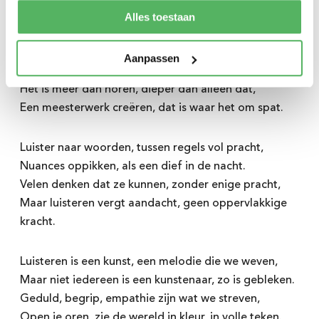
Alles toestaan
Luister goed, ik neem je mee in dit verhaal,
Tools
Word supporter
Aanpassen
Luisteren is een kunst, maar niet voor allemaal.
Het is meer dan horen, dieper dan alleen dat,
Een meesterwerk creëren, dat is waar het om spat.
Ja, stuur mij updates over Luister Eens en het
Luister naar woorden, tussen regels vol pracht,
startpakket voor docenten.
Nuances oppikken, als een dief in de nacht.
lees hier onze privacy verklaring
Velen denken dat ze kunnen, zonder enige pracht,
Maar luisteren vergt aandacht, geen oppervlakkige
kracht.
Meld je aan!
Luisteren is een kunst, een melodie die we weven,
> Ga verder zonder je aan te melden
Maar niet iedereen is een kunstenaar, zo is gebleken.
Geduld, begrip, empathie zijn wat we streven,
Open je oren, zie de wereld in kleur, in volle teken.