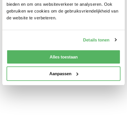
Ambassadeurs
klachten.
Voornaam*
bieden en om ons websiteverkeer te analyseren. Ook
Voor docenten
gebruiken we cookies om de gebruiksvriendelijkheid van
de website te verbeteren.
Meer over luister eens
Het Luisterspel
Achternaam*
Agenda
Details tonen
E-mailadres*
Alles toestaan
Lees verhalen van onze ambassadeurs
Tools
Word supporter
Aanpassen
Ja, stuur mij updates over Luister Eens en het
startpakket voor docenten.
lees hier onze privacy verklaring