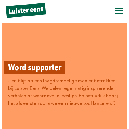
W
o
r
d
s
u
p
p
o
r
t
e
r
.. en blijf op een laagdrempelige manier betrokken
bij Luister Eens! We delen regelmatig inspirerende
verhalen of waardevolle leestips. En natuurlijk hoor jij
het als eerste zodra we een nieuwe tool lanceren. ⤵