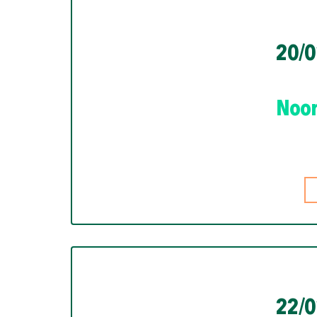
20/0
Houd ons o
Noor
hoogte van
ervaring
We hebben deze tools sa
ontwikkeld. En:
dit willen
hebben we jou voor nodig.
achter zodat we je later 
benaderen. We zijn benie
22/0