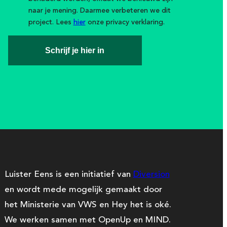
naar je mening. Daarmee verbeteren we dit
project. Lees
hier
onze privacy verklaring.
Schrijf je hier in
Luister Eens is een initiatief van
Diversion
en wordt mede mogelijk gemaakt door
het Ministerie van VWS en Hey het is oké.
We werken samen met OpenUp en MIND.