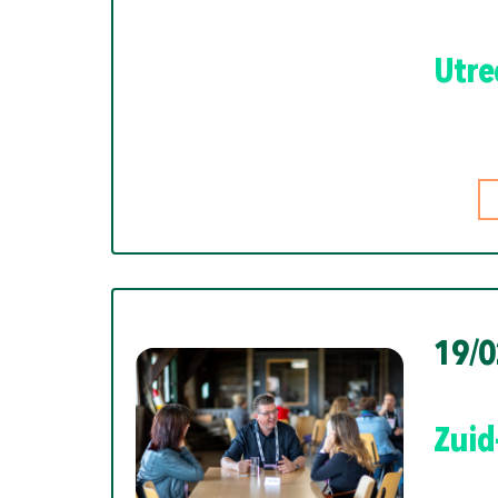
en jouw ervaringen in de 
Utre
Bedankt!
19/0
Zuid