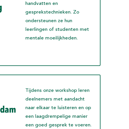
handvatten en
enten.
g
gesprekstechnieken. Zo
 verklaring
ondersteunen ze hun
leerlingen of studenten met
mentale moeilijkheden.
 aan te melden
Tijdens onze workshop leren
deelnemers met aandacht
naar elkaar te luisteren en op
rdam
een laagdrempelige manier
een goed gesprek te voeren.