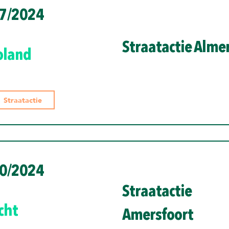
7/2024
Straatactie Alme
oland
Straatactie
0/2024
Straatactie
cht
Amersfoort