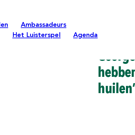
len
Ambassadeurs
Het Luisterspel
Agenda
George
hebben
huilen