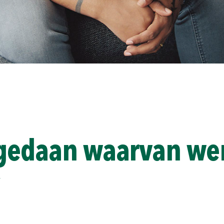
s gedaan waarvan we
”