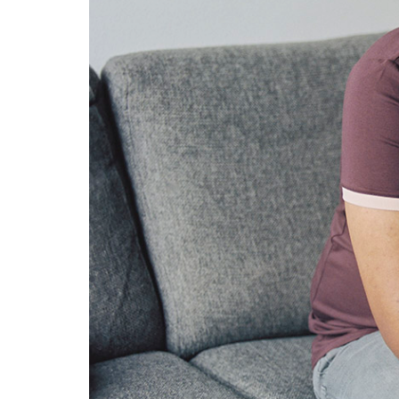
hebben we jou voor nodig.
achter zodat we je later 
benaderen. We zijn benie
en jouw ervaringen in de 
Bedankt!