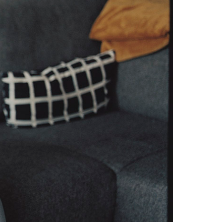
over Luister Eens en het
enten.
 verklaring
 aan te melden