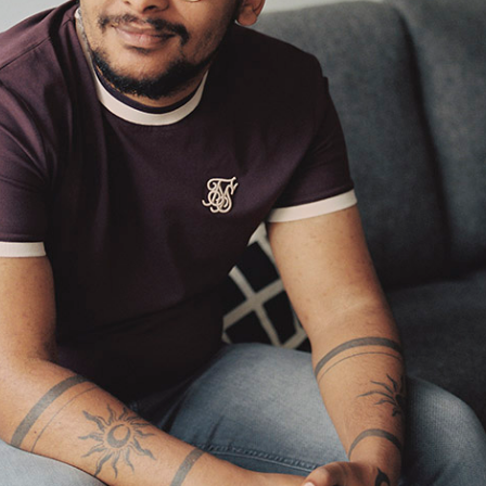
 Laat je mailadres
nog eens kunnen
uwd naar jouw feedback
Ja, stuur mij updates 
klas. Doe je mee?
startpakket voor doc
lees hier onze privacy
Meld je aan!
> Ga verder zonder je