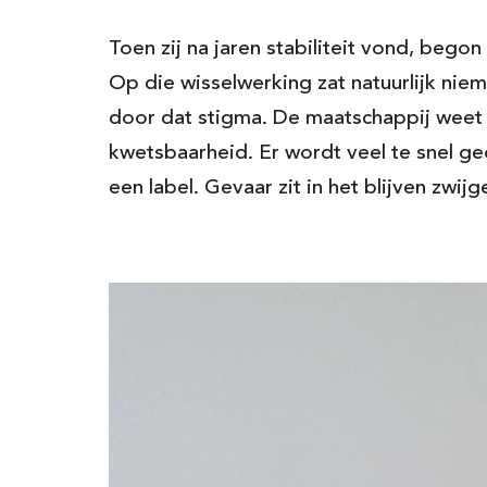
Toen zij na jaren stabiliteit vond, bego
Op die wisselwerking zat natuurlijk niem
door dat stigma. De maatschappij weet 
kwetsbaarheid. Er wordt veel te snel geo
een label. Gevaar zit in het blijven zwijg
Houd ons o
hoogte van
ervaring
We hebben deze tools sa
ontwikkeld. En:
dit willen