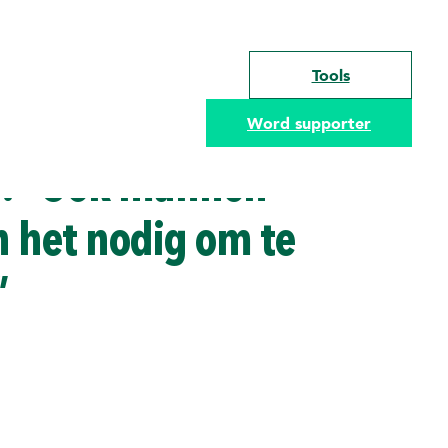
Tools
Word supporter
: “Ook mannen
 het nodig om te
”