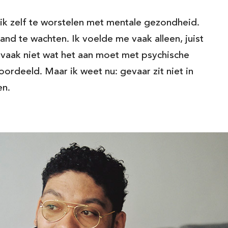
n ik zelf te worstelen met mentale gezondheid.
and te wachten. Ik voelde me vaak alleen, juist
vaak niet wat het aan moet met psychische
ordeeld. Maar ik weet nu: gevaar zit niet in
en.
Voornaam*
p de
 jouw
Achternaam*
E-mailadres*
men met docenten
Daar
 we blijven doen.