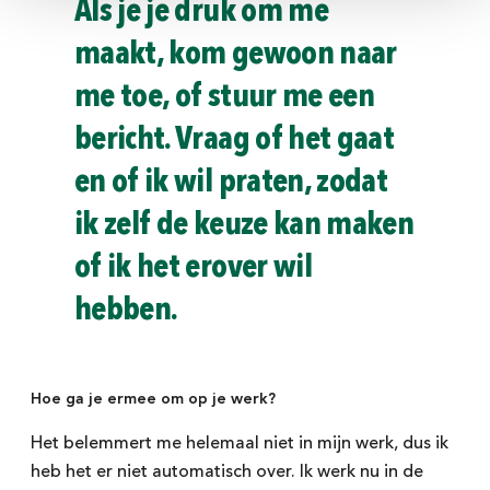
Als je je druk om me
lees hier onze privacy verklaring
maakt, kom gewoon naar
me toe, of stuur me een
Meld je aan!
bericht. Vraag of het gaat
> Ga verder zonder je aan te melden
en of ik wil praten, zodat
ik zelf de keuze kan maken
of ik het erover wil
hebben.
Hoe ga je ermee om op je werk?
Het belemmert me helemaal niet in mijn werk, dus ik
heb het er niet automatisch over. Ik werk nu in de