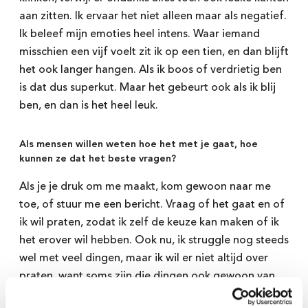
aan zitten. Ik ervaar het niet alleen maar als negatief.
Ik beleef mijn emoties heel intens. Waar iemand
misschien een vijf voelt zit ik op een tien, en dan blijft
het ook langer hangen. Als ik boos of verdrietig ben
is dat dus superkut. Maar het gebeurt ook als ik blij
ben, en dan is het heel leuk.
Als mensen willen weten hoe het met je gaat, hoe
kunnen ze dat het beste vragen?
Houd ons op de hoogte van
jouw ervaring
Als je je druk om me maakt, kom gewoon naar me
toe, of stuur me een bericht. Vraag of het gaat en of
ik wil praten, zodat ik zelf de keuze kan maken of ik
We hebben deze tools samen met docenten ontwikkeld.
het erover wil hebben. Ook nu, ik struggle nog steeds
En:
Daar hebben we jou
dit willen we blijven doen.
wel met veel dingen, maar ik wil er niet altijd over
voor nodig. Laat je mailadres achter zodat we je later
praten, want soms zijn die dingen ook gewoon van
nog eens kunnen benaderen. We zijn benieuwd naar
mij.
jouw feedback en jouw ervaringen in de klas. Doe je