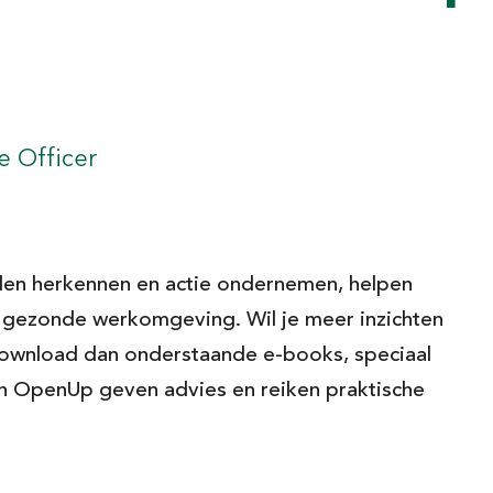
Voornaam*
p de
 jouw
Achternaam*
e Officer
E-mailadres*
men met docenten
alen herkennen en actie ondernemen, helpen
Daar
 we blijven doen.
gezonde werkomgeving. Wil je meer inzichten
 Laat je mailadres
Ja, stuur mij updates 
Download dan onderstaande e-books, speciaal
startpakket voor doc
nog eens kunnen
 OpenUp geven advies en reiken praktische
uwd naar jouw feedback
lees hier onze privacy
klas. Doe je mee?
Meld je aan!