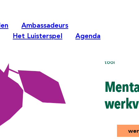
len
Ambassadeurs
Het Luisterspel
Agenda
tool
Mentaa
werkv
wer