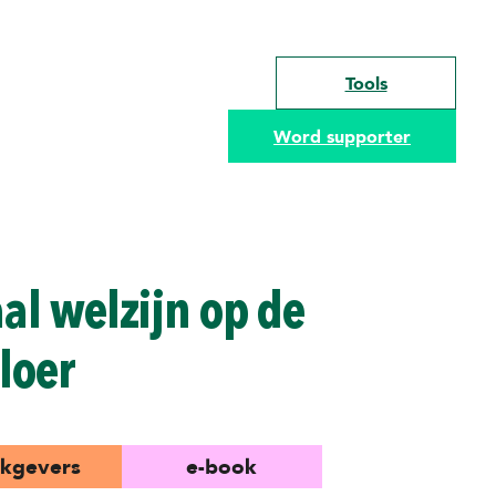
Tools
Word supporter
l welzijn op de
loer
kgevers
e-book