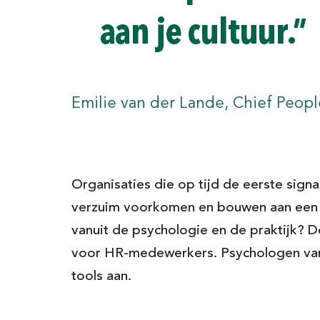
aan je cultuur.”
Houd ons o
hoogte van
Emilie van der Lande, Chief Peopl
ervaring
We hebben deze tools sa
Organisaties die op tijd de eerste sign
ontwikkeld. En:
dit willen
verzuim voorkomen en bouwen aan een 
hebben we jou voor nodig.
vanuit de psychologie en de praktijk? 
achter zodat we je later 
voor HR-medewerkers. Psychologen van
benaderen. We zijn benie
en jouw ervaringen in de 
tools aan.