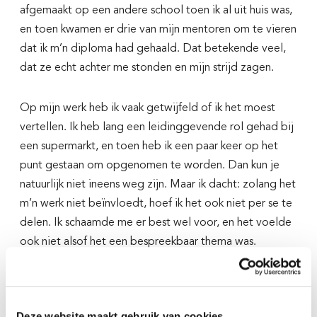
afgemaakt op een andere school toen ik al uit huis was,
en toen kwamen er drie van mijn mentoren om te vieren
dat ik m’n diploma had gehaald. Dat betekende veel,
dat ze echt achter me stonden en mijn strijd zagen.
Op mijn werk heb ik vaak getwijfeld of ik het moest
Houd ons op de hoogte van
vertellen. Ik heb lang een leidinggevende rol gehad bij
een supermarkt, en toen heb ik een paar keer op het
jouw ervaring
punt gestaan om opgenomen te worden. Dan kun je
natuurlijk niet ineens weg zijn. Maar ik dacht: zolang het
We hebben deze tools samen met docenten ontwikkeld.
m’n werk niet beïnvloedt, hoef ik het ook niet per se te
En:
Daar hebben we jou
dit willen we blijven doen.
delen. Ik schaamde me er best wel voor, en het voelde
voor nodig. Laat je mailadres achter zodat we je later
ook niet alsof het een bespreekbaar thema was.
nog eens kunnen benaderen. We zijn benieuwd naar
jouw feedback en jouw ervaringen in de klas. Doe je
Over
mee?
Er leefden ook vooroordelen over mensen met
psychische gezondheidsklachten, daardoor voelde ik
Verhalen
Deze website maakt gebruik van cookies