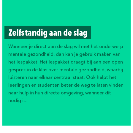
Z
e
l
f
s
t
a
n
d
i
g
a
a
n
d
e
s
l
a
g
Wanneer je direct aan de slag wil met het onderwerp
mentale gezondheid, dan kan je gebruik maken van
het lespakket. Het lespakket draagt bij aan een open
gesprek in de klas over mentale gezondheid, waarbij
luisteren naar elkaar centraal staat. Ook helpt het
leerlingen en studenten beter de weg te laten vinden
naar hulp in hun directe omgeving, wanneer dit
nodig is.
Houd ons op de hoogte van
jouw ervaring