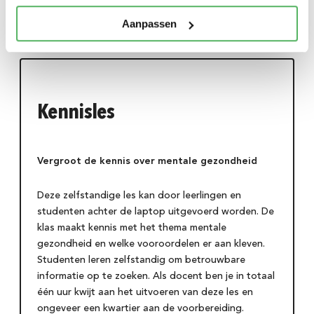
Tools
Word supporter
Aanpassen
Ja, stuur mij updates over Luister Eens en het
startpakket voor docenten.
Kennisles
lees hier onze privacy verklaring
Vergroot de kennis over mentale gezondheid
Meld je aan!
Deze zelfstandige les kan door leerlingen en
> Ga verder zonder je aan te melden
studenten achter de laptop uitgevoerd worden. De
klas maakt kennis met het thema mentale
gezondheid en welke vooroordelen er aan kleven.
Studenten leren zelfstandig om betrouwbare
informatie op te zoeken. Als docent ben je in totaal
één uur kwijt aan het uitvoeren van deze les en
ongeveer een kwartier aan de voorbereiding.