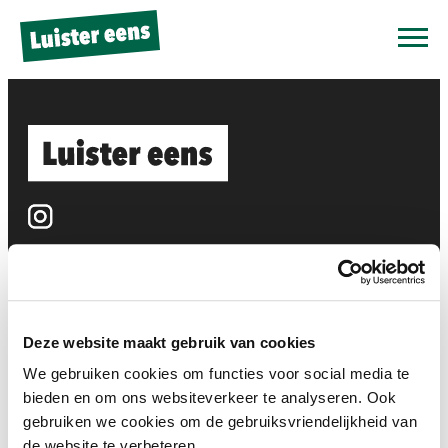
Schilderworkshop ambassadeurs
Houd ons op de hoogte van
jouw ervaring
We hebben deze tools samen met docenten ontwikkeld.
En:
Daar hebben we jou
dit willen we blijven doen.
voor nodig. Laat je mailadres achter zodat we je later
nog eens kunnen benaderen. We zijn benieuwd naar
jouw feedback en jouw ervaringen in de klas. Doe je
Over
Word supporter
mee?
Voor docenten
Verhalen
Deze website maakt gebruik van cookies
Bedankt!
Tools
Ambassadeurs
We gebruiken cookies om functies voor social media te
bieden en om ons websiteverkeer te analyseren. Ook
Voor docenten
gebruiken we cookies om de gebruiksvriendelijkheid van
Over
de website te verbeteren.