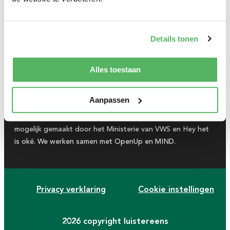
Voornaam*
Het Luisterspel
Mentale gezondheid
Agenda
Verhalen
Details tonen
Achternaam*
Agenda
Alles toestaan
Contact
E-mailadres*
Tools
Word supporter
Aanpassen
Luister Eens is een initiatief van
Diversion
en wordt mede
mogelijk gemaakt door het Ministerie van VWS en Hey het
Ja, stuur mij updates over Luister Eens en het
is oké. We werken samen met OpenUp en MIND.
startpakket voor docenten.
lees hier onze privacy verklaring
Privacy verklaring
Cookie instellingen
Meld je aan!
2026 copyright luistereens